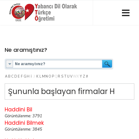
Ne aramıştınız?
A
B
C
D
E
F
G
H
I
J
K
L
M
N
O
P
Q
R
S
T
U
V
W
X
Y
Z
#
Şununla başlayan firmalar H
Haddini Bil
Görüntülenme: 3791
Haddini Bilmek
Görüntülenme: 3845