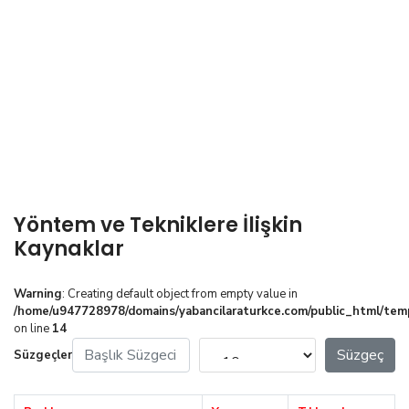
Yöntem ve Tekniklere İlişkin
Kaynaklar
Warning
: Creating default object from empty value in
/home/u947728978/domains/yabancilaraturkce.com/public_html/tem
on line
14
Başlık Süzgeci
Görüntüleme Sayısı
Süzgeç
Süzgeçler