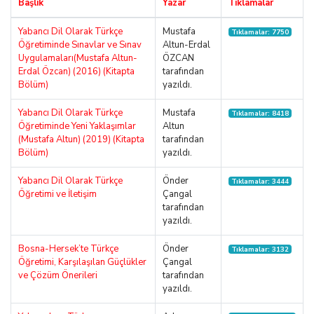
Başlık
Yazar
Tıklamalar
Yabancı Dil Olarak Türkçe
Mustafa
Tıklamalar: 7750
Öğretiminde Sınavlar ve Sınav
Altun-Erdal
Uygulamaları(Mustafa Altun-
ÖZCAN
Erdal Özcan) (2016) (Kitapta
tarafından
Bölüm)
yazıldı.
Yabancı Dil Olarak Türkçe
Mustafa
Tıklamalar: 8418
Öğretiminde Yeni Yaklaşımlar
Altun
(Mustafa Altun) (2019) (Kitapta
tarafından
Bölüm)
yazıldı.
Yabancı Dil Olarak Türkçe
Önder
Tıklamalar: 3444
Öğretimi ve İletişim
Çangal
tarafından
yazıldı.
Bosna-Hersek’te Türkçe
Önder
Tıklamalar: 3132
Öğretimi, Karşılaşılan Güçlükler
Çangal
ve Çözüm Önerileri
tarafından
yazıldı.