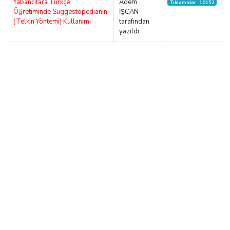
Yabancılara Türkçe
Adem
Tıklamalar: 10152
Öğretiminde Suggestopedianın
İŞCAN
(Telkin Yöntemi) Kullanımı
tarafından
yazıldı.