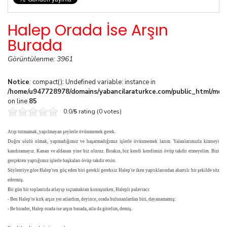
Halep Orada İse Arşın
Burada
Görüntülenme: 3961
Notice
: compact(): Undefined variable: instance in
/home/u947728978/domains/yabancilaraturkce.com/public_html/media
on line
85
0.0/
5
rating (0 votes)
Atıp tutmamak, yapılmayan şeylerle övünmemek gerek.
Doğru sözlü olmak, yapmadığımız ve başarmadığımız işlerle övünmemek lazım. Yalanlarımızla kimseyi
kandıramayız. Kanan ve aldanan yine biz oluruz. Bırakın, biz kendi kendimizi övüp takdir etmeyelim. Bizi
gerçekten yaptığımız işlerle başkaları övüp takdir etsin.
Söylentiye göre Halep'ten göç eden biri gerekli gereksiz Halep'te iken yaptıklarından abartılı bir şekilde söz
edermiş.
Bir gün bir toplantıda atlayıp sıçramaktan konuşurken, Halepli palavracı:
- Ben Halep'te kırk arşın yer atlardım, deyince, orada bulunanlardan biri, dayanamamış:
- Be birader, Halep orada ise arşın burada, atla da görelim, demiş.