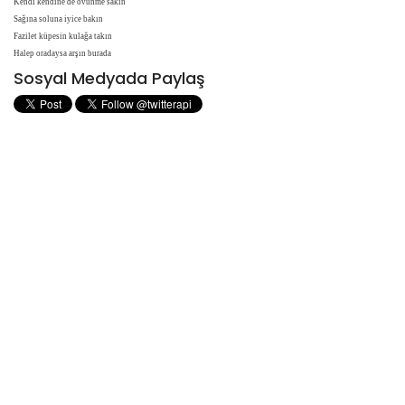
Kendi kendine de övünme sakın
Sağına soluna iyice bakın
Fazilet küpesin kulağa takın
Halep oradaysa arşın burada
Sosyal Medyada Paylaş