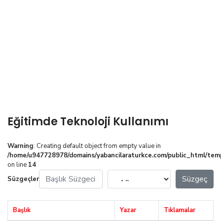
Eğitimde Teknoloji Kullanımı
Warning
: Creating default object from empty value in
/home/u947728978/domains/yabancilaraturkce.com/public_html/tem
on line
14
Başlık Süzgeci
Görüntüleme Sayısı
Süzgeç
Süzgeçler
Başlık
Yazar
Tıklamalar