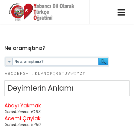
Ne aramıştınız?
A
B
C
D
E
F
G
H
I
J
K
L
M
N
O
P
Q
R
S
T
U
V
W
X
Y
Z
#
Deyimlerin Anlamı
Abayı Yakmak
Görüntülenme: 6193
Acemi Çaylak
Görüntülenme: 5450