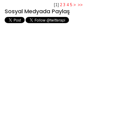
[
1
]
2
3
4
5
>
>>
Sosyal Medyada Paylaş