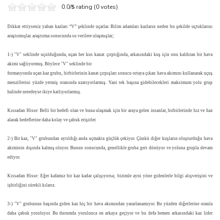
0.0/
5
rating (0 votes)
Dikkat ettiyseniz yaban kazları “V” şeklinde uçarlar. Bilim adamları kazların neden bu şekilde uçtuklarını
araştırmışlar. araştırma sonucunda su verilere ulaşmışlar;
1-) "V" seklinde uçulduğunda, uçan her kus kanat çırptığında, arkasındaki kuş için onu kaldıran bir hava
akimi sağlıyormuş. Böylece "V" seklinde bir
formasyonda uçan kaz grubu, birbirlerinin kanat çırpışları sonucu ortaya çıkan hava akımını kullanarak uçuş
menzillerini yüzde yetmiş oranında uzatıyorlarmış. Yani tek başına gidebilecekleri maksimum yolu grup
halinde neredeyse ikiye katlıyorlarmış.
Kıssadan Hisse: Belli bir hedefi olan ve buna ulaşmak için bir araya gelen insanlar, birbirlerinde hız ve haz
alarak hedeflerine daha kolay ve çabuk erişirler.
2-) Bir kaz, "V" grubundan ayrıldığı anda uçmakta güçlük çekiyor. Çünkü diğer kuşların oluşturduğu hava
akiminin dışında kalmış oluyor. Bunun sonucunda, genellikle gruba geri dönüyor ve yoluna grupla devam
ediyor.
Kıssadan Hisse: Eğer kafamız bir kaz kadar çalışıyorsa; bizimle ayni yöne gidenlerle bilgi alışverişini ve
işbirliğini sürekli kılarız.
3-) "V" grubunun başında giden kaz hiç bir hava akımından yararlanamıyor. Bu yüzden diğerlerine oranla
daha çabuk yoruluyor. Bu durumda yorulunca en arkaya geçiyor ve bu defa hemen arkasındaki kaz lider