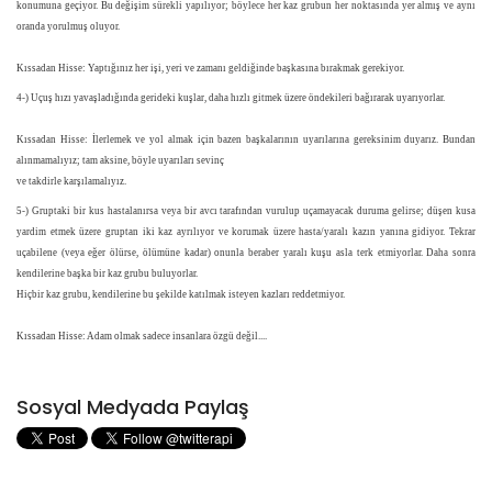
konumuna geçiyor. Bu değişim sürekli yapılıyor; böylece her kaz grubun her noktasında yer almış ve aynı
oranda yorulmuş oluyor.
Kıssadan Hisse: Yaptığınız her işi, yeri ve zamanı geldiğinde başkasına bırakmak gerekiyor.
4-) Uçuş hızı yavaşladığında gerideki kuşlar, daha hızlı gitmek üzere öndekileri bağırarak uyarıyorlar.
Kıssadan Hisse: İlerlemek ve yol almak için bazen başkalarının uyarılarına gereksinim duyarız. Bundan
alınmamalıyız; tam aksine, böyle uyarıları sevinç
ve takdirle karşılamalıyız.
5-) Gruptaki bir kus hastalanırsa veya bir avcı tarafından vurulup uçamayacak duruma gelirse; düşen kusa
yardim etmek üzere gruptan iki kaz ayrılıyor ve korumak üzere hasta/yaralı kazın yanına gidiyor. Tekrar
uçabilene (veya eğer ölürse, ölümüne kadar) onunla beraber yaralı kuşu asla terk etmiyorlar. Daha sonra
kendilerine başka bir kaz grubu buluyorlar.
Hiçbir kaz grubu, kendilerine bu şekilde katılmak isteyen kazları reddetmiyor.
Kıssadan Hisse: Adam olmak sadece insanlara özgü değil....
Sosyal Medyada Paylaş