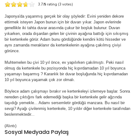
3.7/
5
rating (3 votes)
Japonya'da yaşanmış gerçek bir olay şöyledir: Evini yeniden dekore
ettirmek isteyen Japon bunun için bir duvarı yıkar. Japon evlerinde
genellikle iki tahta duvar arasında çukur bir boşluk bulunur. Duvarı
yıkarken, orada dışardan gelen bir çivinin ayağına battığı için sıkışmış
bir kertenkele görür. Adam bunu gördüğünde kendini kötü hisseder ve
aynı zamanda meraklanır da kertenkelenin ayağına çakılmış çiviyi
görünce.
Muhtemelen bu çivi 10 yıl önce, ev yapılırken çakılmıştı. Peki nasıl
olmuş da kertenkele bu pozisyonda hiç kıpırdamadan 10 yıl boyunca
yaşamayı başarmış ? Karanlık bir duvar boşluğunda hiç kıpırdamadan
10 yıl boyunca yaşamak çok zor olmalı.
Böylece adam çalışmayı bırakır ve kertenkeleyi izlemeye başlar. Sonra
nereden çıktığını fark edemediği başka bir kertenkele gelir ağzında
taşıdığı yemekle... Adamı sersemletir gördüğü manzara. Bu nasıl bir
sevgi? Ayağı çivilenmiş kertenkele, 10 yıldır diğer kertenkele tarafından
beslenmektedir...
(Alıntı)
Sosyal Medyada Paylaş