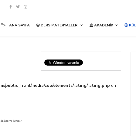
">
ANA SAYFA
DERS MATERYALLERI
AKADEMIK
KÜL
m/public_html/media/zoo/elements/rating/rating.php
on
gün kapıya dayanır: