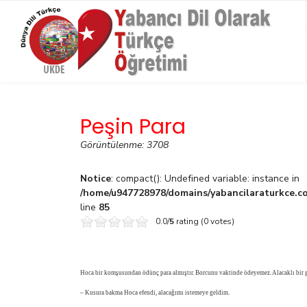
Peşin Para
Görüntülenme: 3708
Notice
: compact(): Undefined variable: instance in
/home/u947728978/domains/yabancilaraturkce.co
line
85
0.0/
5
rating (0 votes)
Hoca bir komşusundan ödünç para almıştır. Borcunu vaktinde ödeyemez. Alacaklı bir 
– Kusura bakma Hoca efendi, alacağımı istemeye geldim.