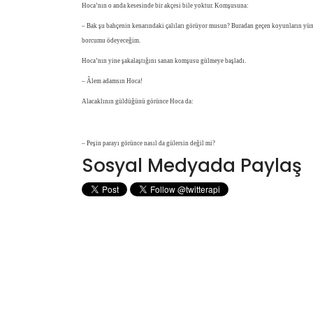
Hoca’nın o anda kesesinde bir akçesi bile yoktur. Komşusuna:
– Bak şu bahçenin kenarındaki çalıları görüyor musun? Buradan geçen koyunların yünler
borcumu ödeyeceğim.
Hoca’nın yine şakalaştığını sanan komşusu gülmeye başladı.
– Âlem adamsın Hoca!
Alacaklının güldüğünü görünce Hoca da:
– Peşin parayı görünce nasıl da gülersin değil mi?
Sosyal Medyada Paylaş