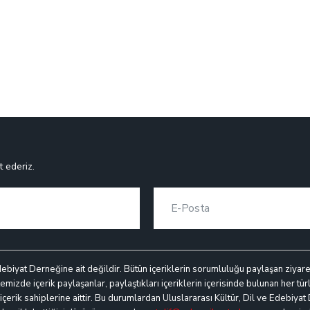
t ederiz.
debiyat Derneğine ait değildir. Bütün içeriklerin sorumluluğu paylaşan ziyaretçi
mizde içerik paylaşanlar, paylaştıkları içeriklerin içerisinde bulunan her türl
k içerik sahiplerine aittir. Bu durumlardan Uluslararası Kültür, Dil ve Edebiyat