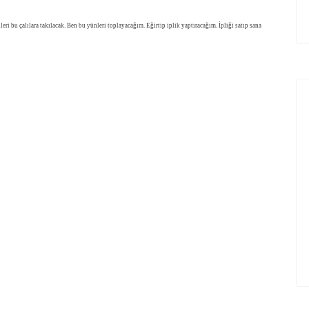
i bu çalılara takılacak. Ben bu yünleri toplayacağım. Eğirtip iplik yaptıracağım. İpliği satıp sana