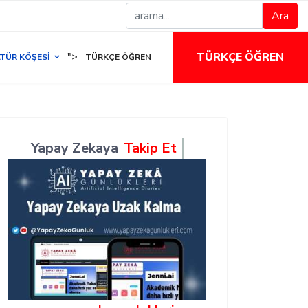
Ara
TÜRKÇE ÖĞREN
">
TÜR KÖŞESI
TÜRKÇE ÖĞREN
Yapay Zekaya
Takip Et