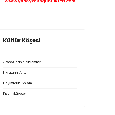
www.yapayzekagunlukleri.com
Kültür Köşesi
Atasözlerinin Anlamları
Fıkraların Anlamı
Deyimlerin Anlamı
Kısa Hikâyeler