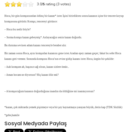
3.0/
5
rating (3 votes)
Hoca, bir gün komşusundan ödünç bir kazan* ister. İşini bitirdikten sonra kazanın içine bir tencere koyup
komşusuna götürür. Komşu, tencereyi görünce:
– Hoca bu nedir böyle?
– Sorma komşu kazan gebeymiş*. Anlayacağın senin kazan doğurdu.
Bu duruma sevinen adam kazanı tencereyle beraber alır.
Bir zaman sonra Hoca, aynı komşudan kazanını gene ister. Aradan epey zaman geçer; fakat bu sefer Hoca
kazanı geri vermez. Sonunda komşusu Hoca’nın evine gidip kazanı ister. Hoca, üzgün bir şekilde:
– Aah komşum ah, başınız sağ olsun, kazan sizlere ömür...
– Aman hocam ne diyorsun? Hiç kazan ölür mü?
– A komşucuğum kazanın doğurduğuna inandın da öldüğüne mi inanmıyorsun?
*kazan, çok miktarda yemek pişirmeye veya bir şey kaynatmaya yarayan büyük, derin kap (TDK Sözlük)
*gebe,hamile
Sosyal Medyada Paylaş