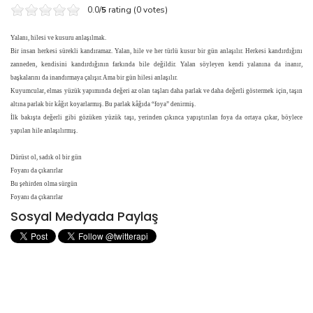
0.0/
5
rating (0 votes)
Yalanı, hilesi ve kusuru anlaşılmak.
Bir insan herkesi sürekli kandıramaz. Yalan, hile ve her türlü kusur bir gün anlaşılır. Herkesi kandırdığını
zanneden, kendisini kandırdığının farkında bile değildir. Yalan söyleyen kendi yalanına da inanır,
başkalarını da inandırmaya çalışır. Ama bir gün hilesi anlaşılır.
Kuyumcular, elmas yüzük yapımında değeri az olan taşları daha parlak ve daha değerli göstermek için, taşın
altına parlak bir kâğıt koyarlarmış. Bu parlak kâğıda “foya” denirmiş.
İlk bakışta değerli gibi gözüken yüzük taşı, yerinden çıkınca yapıştırılan foya da ortaya çıkar, böylece
yapılan hile anlaşılırmış.
Dürüst ol, sadık ol bir gün
Foyanı da çıkarırlar
Bu şehirden olma sürgün
Foyanı da çıkarırlar
Sosyal Medyada Paylaş