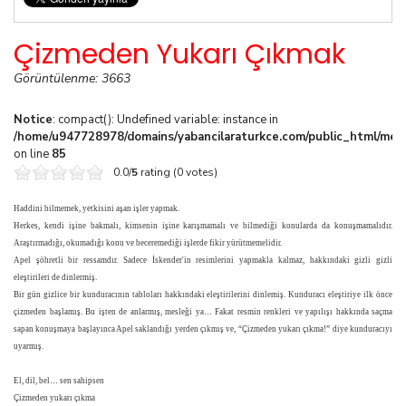
Çizmeden Yukarı Çıkmak
Görüntülenme: 3663
Notice
: compact(): Undefined variable: instance in
/home/u947728978/domains/yabancilaraturkce.com/public_html/media
on line
85
0.0/
5
rating (0 votes)
Haddini bilmemek, yetkisini aşan işler yapmak.
Herkes, kendi işine bakmalı, kimsenin işine karışmamalı ve bilmediği konularda da konuşmamalıdır.
Araştırmadığı, okumadığı konu ve beceremediği işlerde fikir yürütmemelidir.
Apel şöhretli bir ressamdır. Sadece İskender'in resimlerini yapmakla kalmaz, hakkındaki gizli gizli
eleştirileri de dinlermiş.
Bir gün gizlice bir kunduracının tabloları hakkındaki eleştirilerini dinlemiş. Kunduracı eleştiriye ilk önce
çizmeden başlamış. Bu işten de anlarmış, mesleği ya… Fakat resmin renkleri ve yapılışı hakkında saçma
sapan konuşmaya başlayınca Apel saklandığı yerden çıkmış ve, “Çizmeden yukarı çıkma!” diye kunduracıyı
uyarmış.
El, dil, bel… sen sahipsen
Çizmeden yukarı çıkma