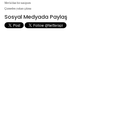
Mevla'dan bir nasipsen
Çizmeden yukarı çıkma
Sosyal Medyada Paylaş