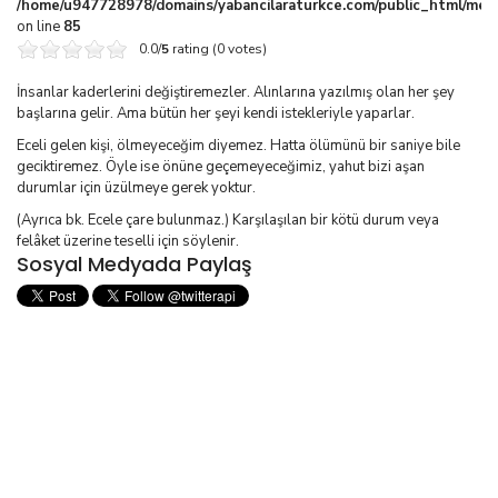
/home/u947728978/domains/yabancilaraturkce.com/public_html/media
on line
85
0.0/
5
rating (0 votes)
İnsanlar kaderlerini değiştiremezler. Alınlarına yazılmış olan her şey
başlarına gelir. Ama bütün her şeyi kendi istekleriyle yaparlar.
Eceli gelen kişi, ölmeyeceğim diyemez. Hatta ölümünü bir saniye bile
geciktiremez. Öyle ise önüne geçemeyeceğimiz, yahut bizi aşan
durumlar için üzülmeye gerek yoktur.
(Ayrıca bk. Ecele çare bulunmaz.) Karşılaşılan bir kötü durum veya
felâket üzerine teselli için söylenir.
Sosyal Medyada Paylaş