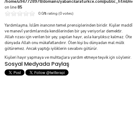
/home/u947728978/domains/yabancilaraturkce.com/public_html/media
on line
85
0.0/
5
rating (0 votes)
Yardımlaşma, İslâm inancının temel prensiplerinden biridir. Kişiler maddî
ve manevî yardımlarında kendilerinden bir şey veriyorlar demektir.
Allah rızası için verilen bir şey, yapılan hayır, asla karşılıksız kalmaz. Öte
dünyada Allah onu mükafatlandırır. Ölen kişi bu dünyadan mal mülk
götüremez. Ancak yaptığı iyiliklerin sevabını götürür.
Kişileri hayır yapmaya ve muhtaçlara yardım etmeye teşvik için söylenir.
Sosyal Medyada Paylaş