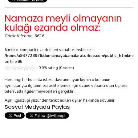
Namaza meyli olmayanın
kulağı ezanda olmaz:
Görüntülenme: 3616
Notice
: compact(): Undefined variable: instance in
/home/u947728978/domains/yabancilaraturkce.com/public_html/media
on line
85
0.0/
5
rating (0 votes)
Herhangi bir hususta istekli davranmayan kişinin o konunun
ayrıntılarıyla ilgilenmesi beklenemez. İşin özüne yabancı olan kişilerin
teferruatla ilgilenmeyecekleri gerçektir.
Aşırı ilgisizliği yüzünden tenkit edilen kişiler hakkında söylenir.
Sosyal Medyada Paylaş