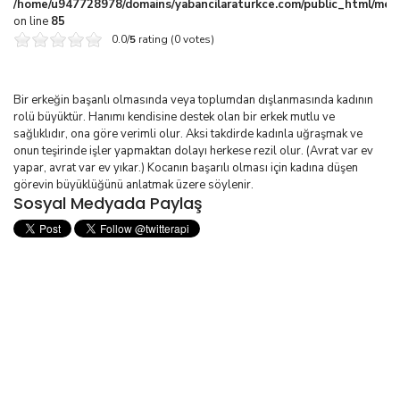
/home/u947728978/domains/yabancilaraturkce.com/public_html/media
on line
85
0.0/
5
rating (0 votes)
Bir erkeğin başanlı olmasında veya toplumdan dışlanmasında kadının
rolü büyüktür. Hanımı kendisine destek olan bir erkek mutlu ve
sağlıklıdır, ona göre verimli olur. Aksi takdirde kadınla uğraşmak ve
onun teşirinde işler yapmaktan dolayı herkese rezil olur. (Avrat var ev
yapar, avrat var ev yıkar.) Kocanın başarılı olması için kadına düşen
görevin büyüklüğünü anlatmak üzere söylenir.
Sosyal Medyada Paylaş