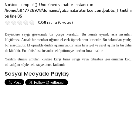
Notice
: compact(): Undefined variable: instance in
/home/u947728978/domains/yabancilaraturkce.com/public_html/media
on line
85
0.0/
5
rating (0 votes)
Büyüklere saygı göstermek bir görgü kuralıdır. Bu kurala uymak asla insanları
küçültmez. Ancak bir men­faat uğruna el-etek öpmek onur kırıcıdır. Bu bakımdan yanlış
bir atasözüdür. El öpmekle dudak aşınmayabilir; ama haysiyet ve şeref aşınır ki bu daha
da kötüdür. En kötüsü ise insanları el öptürmeye mecbur bırakmaktır.
Yardım etmesi umulan kişilere karşı biraz saygı ve­ya tabasbus göstermenin kötü
olmadığını söylemek isteyenlerce kullanılır.
Sosyal Medyada Paylaş