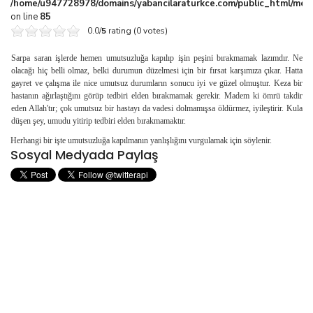
/home/u947728978/domains/yabancilaraturkce.com/public_html/media
on line
85
0.0/
5
rating (0 votes)
Sarpa saran işlerde hemen umutsuzluğa kapılıp işin peşini bırakmamak lazımdır. Ne
olacağı hiç belli olmaz, belki durumun düzelmesi için bir fırsat karşımıza çıkar. Hatta
gayret ve çalışma ile nice umutsuz durumların sonucu iyi ve güzel olmuştur. Keza bir
hastanın ağırlaş­tığını görüp tedbiri elden bırakmamak gerekir. Madem ki ömrü takdir
eden Allah'tır; çok umutsuz bir hastayı da vadesi dolmamışsa öldürmez, iyileştirir. Kula
düşen şey, umudu yitirip tedbiri elden bırakmamaktır.
Herhangi bir işte umutsuzluğa kapılmanın yanlışlı­ğını vurgulamak için söylenir.
Sosyal Medyada Paylaş