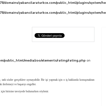
8/domains/yabancilaraturkce.com/public_html/plugins/system/he
8/domains/yabancilaraturkce.com/public_html/plugins/system/he
m/public_html/media/zoo/elements/rating/rating.php
on
 tatlı sözler gerçeklere uymayabi­lir. Bir işi yapmak için o iş hakkında konuşmaktan
k ilerlemeyi ve başarıyı engeller.
için birisine tavsiyede bulunurken söylenir.