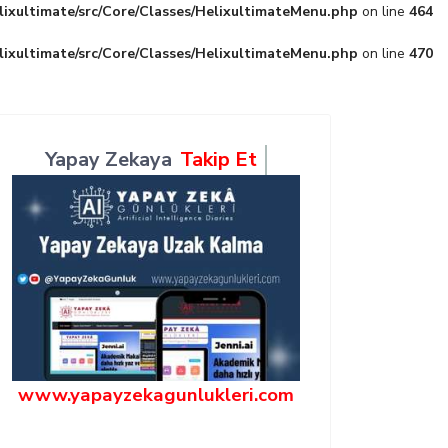
lixultimate/src/Core/Classes/HelixultimateMenu.php
on line
464
lixultimate/src/Core/Classes/HelixultimateMenu.php
on line
470
Yapay Zekaya
Takip Et
www.yapayzekagunlukleri.com