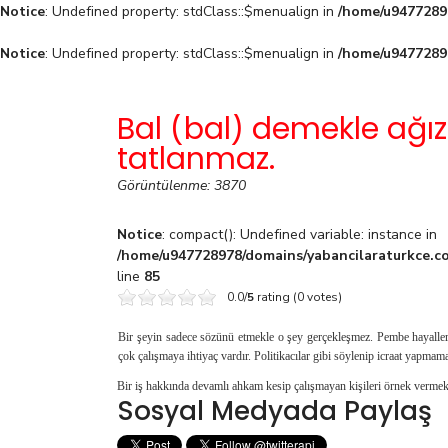
Notice
: Undefined property: stdClass::$menualign in
/home/u94772897
Notice
: Undefined property: stdClass::$menualign in
/home/u94772897
Bal (bal) demekle ağız
tatlanmaz.
Görüntülenme: 3870
Notice
: compact(): Undefined variable: instance in
/home/u947728978/domains/yabancilaraturkce.co
line
85
0.0/
5
rating (0 votes)
Bir şeyin sadece sözünü etmekle o şey gerçekleş­mez. Pembe hayaller,
çok çalışmaya ihtiyaç vardır. Politikacılar gibi söylenip icra­at yapmama
Bir iş hakkında devamlı ahkam kesip çalışmayan ki­şileri örnek vermek 
Sosyal Medyada Paylaş