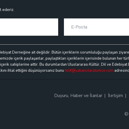
t ederiz.
debiyat Derneğine ait değildir. Bütün içeriklerin sorumluluğu paylaşan ziyaretçi
mizde içerik paylaşanlar, paylaştıkları içeriklerin içerisinde bulunan her türl
k içerik sahiplerine aittir. Bu durumlardan Uluslararası Kültür, Dil ve Edebiyat
akkını ihlal ettiğini düşünüyorsanız bunu
telif@yabancilaraturkce.com
adresinde
Duyuru, Haber ve İlanlar
İletişim
© 