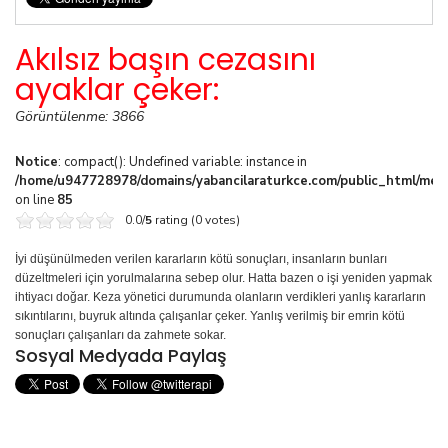
Akılsız başın cezasını
ayaklar çeker:
Görüntülenme: 3866
Notice
: compact(): Undefined variable: instance in
/home/u947728978/domains/yabancilaraturkce.com/public_html/media
on line
85
0.0/
5
rating (0 votes)
İyi düşünülmeden verilen kararların kötü sonuçları, insanların bunları
düzeltmeleri için yorulmalarına se­bep olur. Hatta bazen o işi yeniden yapmak
ihtiyacı do­ğar. Keza yönetici durumunda olanların verdikleri yan­lış kararların
sıkıntılarını, buyruk altında çalışanlar çe­ker. Yanlış verilmiş bir emrin kötü
sonuçları çalışanları da zahmete sokar.
Sosyal Medyada Paylaş