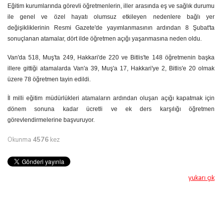
Eğitim kurumlarında görevli öğretmenlerin, iller arasında eş ve sağlık durumu
ile genel ve özel hayatı olumsuz etkileyen nedenlere bağlı yer
değişikliklerinin Resmi Gazete'de yayımlanmasının ardından 8 Şubat'ta
sonuçlanan atamalar, dört ilde öğretmen açığı yaşanmasına neden oldu.
Van'da 518, Muş'ta 249, Hakkari'de 220 ve Bitlis'te 148 öğretmenin başka
illere gittiği atamalarda Van'a 39, Muş'a 17, Hakkari'ye 2, Bitlis'e 20 olmak
üzere 78 öğretmen tayin edildi.
İl milli eğitim müdürlükleri atamaların ardından oluşan açığı kapatmak için
dönem sonuna kadar ücretli ve ek ders karşılığı öğretmen
görevlendirmelerine başvuruyor.
Okunma
4576
kez
yukarı çık