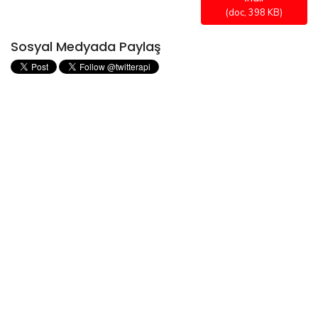
(
doc,
398 KB
)
Sosyal Medyada Paylaş