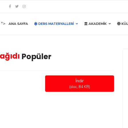
">
ANA SAYFA
DERS MATERYALLERI
AKADEMIK
KÜL
Kağıdı
Popüler
İndir
(
doc,
84 KB
)