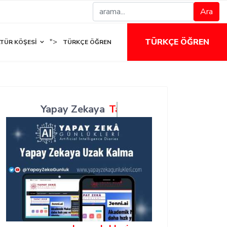
Ara
TÜRKÇE ÖĞREN
">
TÜR KÖŞESI
TÜRKÇE ÖĞREN
Yapay Zekaya
Öğren