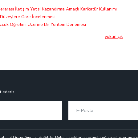
erarası İletişim Yetisi Kazandırma Amaçlı Karikatür Kullanımı
 Düzeylere Göre İncelenmesi
özcük Öğretimi Üzerine Bir Yöntem Denemesi
yukarı çık
t ederiz.
debiyat Derneğine ait değildir. Bütün içeriklerin sorumluluğu paylaşan ziyaretçi