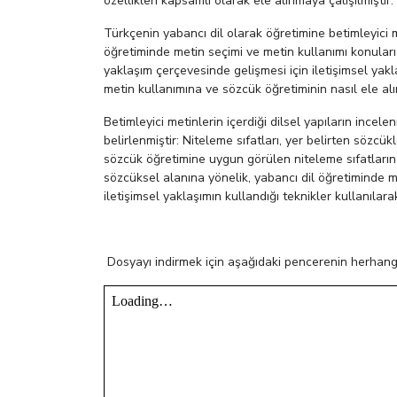
özellikleri kapsamlı olarak ele alınmaya çalışılmıştır.
Türkçenin yabancı dil olarak öğretimine betimleyici 
öğretiminde metin seçimi ve metin kullanımı konuları e
yaklaşım çerçevesinde gelişmesi için iletişimsel yak
metin kullanımına ve sözcük öğretiminin nasıl ele alın
Betimleyici metinlerin içerdiği dilsel yapıların ince
belirlenmiştir: Niteleme sıfatları, yer belirten sözcük
sözcük öğretimine uygun görülen niteleme sıfatların
sözcüksel alanına yönelik, yabancı dil öğretiminde 
iletişimsel yaklaşımın kullandığı teknikler kullanılara
Dosyayı indirmek için aşağıdaki pencerenin herhangi