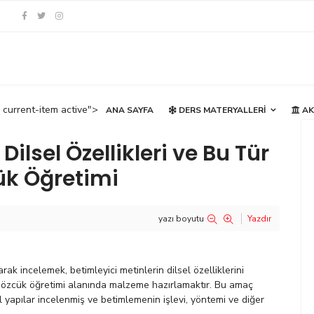
current-item active">
ANA SAYFA
DERS MATERYALLERI
AK
Dilsel Özellikleri ve Bu Tür
ük Öğretimi
yazı boyutu
Yazdır
arak incelemek, betimleyici metinlerin dilsel özelliklerini
 sözcük öğretimi alanında malzeme hazırlamaktır. Bu amaç
el yapılar incelenmiş ve betimlemenin işlevi, yöntemi ve diğer