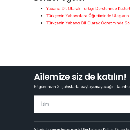
Yabancı Dil Olarak Türkçe Derslerinde Kültürl
Türkçenin Yabancılara Öğretiminde Ulaçların
Türkçenin Yabancı Dil Olarak Öğretiminde S
Ailemize siz de katılın!
Bilgilerinizin 3. şahıslarla paylaşılmayacağını taahhü
Sitede bulunan hiçbir içerik Uluslararası Kültür, Dil ve E