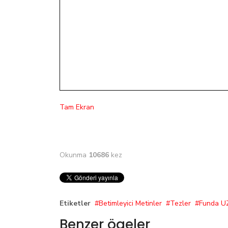
Tam Ekran
Okunma
10686
kez
Etiketler
Betimleyici Metinler
Tezler
Funda 
Benzer ögeler