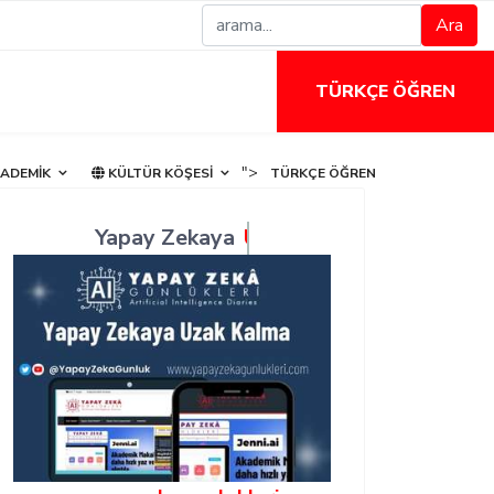
Ara
TÜRKÇE ÖĞREN
">
ADEMIK
KÜLTÜR KÖŞESI
TÜRKÇE ÖĞREN
Yapay Zekaya
Takip Et