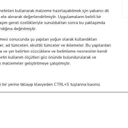
metinleri kullanarak malzeme hazırlayabilmek için yabancı dil
le alınarak değerlendirilmiştir. Uygulamaların belirli bir
laşım genel özellikleriyle sunulduktan sonra bu yaklaşımda
dığına değinilmiştir.
lenmesi sonucunda şu yapıları yoğun olarak kullandıkları
ler, ad tümceleri, eksiltili tümceler ve ikilemeler. Bu yapılardan
a ve yer belirten sözcüklere ve betimleme nesnesinin kendi
metin kullanım ölçütleri göz önünde bulundurularak ve
k malzemeler geliştirilmeye çalışılmıştır.
 bir yerine tıklayıp klavyeden CTRL+S tuşlarına basınız.