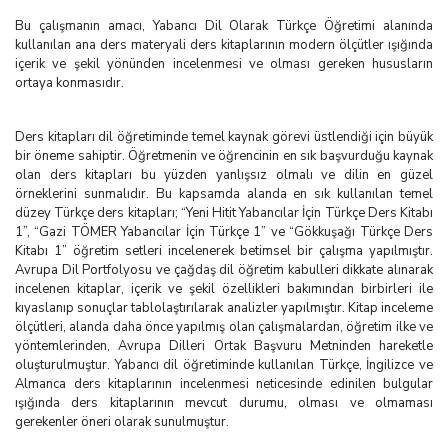
Bu çalışmanın amacı, Yabancı Dil Olarak Türkçe Öğretimi alanında
kullanılan ana ders materyali ders kitaplarının modern ölçütler ışığında
içerik ve şekil yönünden incelenmesi ve olması gereken hususların
ortaya konmasıdır.
Ders kitapları dil öğretiminde temel kaynak görevi üstlendiği için büyük
bir öneme sahiptir. Öğretmenin ve öğrencinin en sık başvurduğu kaynak
olan ders kitapları bu yüzden yanlışsız olmalı ve dilin en güzel
örneklerini sunmalıdır. Bu kapsamda alanda en sık kullanılan temel
düzey Türkçe ders kitapları; “Yeni Hitit Yabancılar İçin Türkçe Ders Kitabı
1”, “Gazi TÖMER Yabancılar İçin Türkçe 1” ve “Gökkuşağı Türkçe Ders
Kitabı 1” öğretim setleri incelenerek betimsel bir çalışma yapılmıştır.
Avrupa Dil Portfolyosu ve çağdaş dil öğretim kabulleri dikkate alınarak
incelenen kitaplar, içerik ve şekil özellikleri bakımından birbirleri ile
kıyaslanıp sonuçlar tablolaştırılarak analizler yapılmıştır. Kitap inceleme
ölçütleri, alanda daha önce yapılmış olan çalışmalardan, öğretim ilke ve
yöntemlerinden, Avrupa Dilleri Ortak Başvuru Metninden hareketle
oluşturulmuştur. Yabancı dil öğretiminde kullanılan Türkçe, İngilizce ve
Almanca ders kitaplarının incelenmesi neticesinde edinilen bulgular
ışığında ders kitaplarının mevcut durumu, olması ve olmaması
gerekenler öneri olarak sunulmuştur.