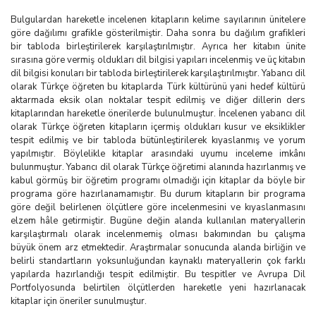
Bulgulardan hareketle incelenen kitapların kelime sayılarının ünitelere
göre dağılımı grafikle gösterilmiştir. Daha sonra bu dağılım grafikleri
bir tabloda birleştirilerek karşılaştırılmıştır. Ayrıca her kitabın ünite
sırasına göre vermiş oldukları dil bilgisi yapıları incelenmiş ve üç kitabın
dil bilgisi konuları bir tabloda birleştirilerek karşılaştırılmıştır. Yabancı dil
olarak Türkçe öğreten bu kitaplarda Türk kültürünü yani hedef kültürü
aktarmada eksik olan noktalar tespit edilmiş ve diğer dillerin ders
kitaplarından hareketle önerilerde bulunulmuştur. İncelenen yabancı dil
olarak Türkçe öğreten kitapların içermiş oldukları kusur ve eksiklikler
tespit edilmiş ve bir tabloda bütünleştirilerek kıyaslanmış ve yorum
yapılmıştır. Böylelikle kitaplar arasındaki uyumu inceleme imkânı
bulunmuştur. Yabancı dil olarak Türkçe öğretimi alanında hazırlanmış ve
kabul görmüş bir öğretim programı olmadığı için kitaplar da böyle bir
programa göre hazırlanamamıştır. Bu durum kitapların bir programa
göre değil belirlenen ölçütlere göre incelenmesini ve kıyaslanmasını
elzem hâle getirmiştir. Bugüne değin alanda kullanılan materyallerin
karşılaştırmalı olarak incelenmemiş olması bakımından bu çalışma
büyük önem arz etmektedir. Araştırmalar sonucunda alanda birliğin ve
belirli standartların yoksunluğundan kaynaklı materyallerin çok farklı
yapılarda hazırlandığı tespit edilmiştir. Bu tespitler ve Avrupa Dil
Portfolyosunda belirtilen ölçütlerden hareketle yeni hazırlanacak
kitaplar için öneriler sunulmuştur.